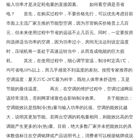
输入功率才是决定耗电量的直接因素。 如何看空调是否省
电？ 首先，在购买过程中，不要价格先行，可以优先考虑目前
市面上主流厂家主推的节能型空调，因为尽管购买价格贵上几百
元，但未来使用过程中节省的远远不止几百元。同时，一定要按房
间选择适当功率的空调，因为功率过小，房间无法达到设定温度
时，压缩机将一直处于高速运转当中，从而造成电能的巨大损
耗。 其次，在使用过程中，细心调节室温，制冷时定高1℃，
均可省电10%以上，而几乎感觉不到温度的差别。按照专家推荐的
空调温度：夏天25℃-28℃最为科学，既给人体带来舒适性，又是
节能的最佳温度。 再次，在空调的维护过程中，空调过滤网应
该经常清洗，否则网罩堵塞也会影响制冷效果。 关于能效比：
空调能效比是指制冷(热)量与输入功率的比值。空调的能效比越
大，说明其更加节能。若两台空调的耗电量相同，则能效比高的空
调能产生更多的冷(热)量。目前，绝大多数厂家并未把能效比的具
体数值标注在空调铭牌或产品说明书上，消费者可以根据铭牌或说