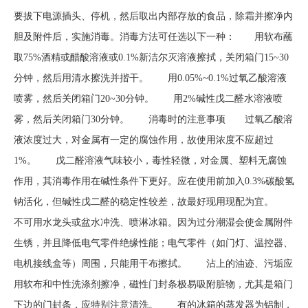
要拔下电源插头、停机，然后取出内部存放的食品，除霜并擦净内
胆及附件后，实施消毒。消毒方法可任选以下一种： 用软布蘸
取75%酒精或醋酸溶液或0.1%新洁尔灭溶液擦拭，关闭箱门15~30
分钟，然后用清水擦洗并揩干。 用0.05%~0.1%过氧乙酸溶液
喷雾，然后关闭箱门20~30分钟。 用2%碱性戊二醛水溶液喷
雾，然后关闭箱门30分钟。 消毒时的注意事项 过氧乙酸溶
液浓度过大，对金属有一定的腐蚀作用，故使用浓度不应超过
1%。 戊二醛溶液气味较小，毒性轻微，对金属、塑料无腐蚀
作用，其消毒作用在碱性条件下更好。应在使用前加入0.3%碳酸氢
钠活化，但碱性戊二醛的稳定性较差，故最好现用现配为宜。
不可用水龙头或盆水冲洗、喷淋冰箱。因为过分潮湿会使金属附件
生锈，并且降低电气零件绝缘性能；电气零件（如门灯、温控器、
电机接线盒等）周围，只能用干布擦拭。 沾上的油迹、污垢应
用软布和中性洗涤剂擦净，磁性门封条极易吸附脏物，尤其是箱门
下边的门封条，应特别注意清洗。 有的冰箱的蒸发器为铝制，