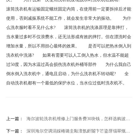
滚筒洗衣机有运输固定螺丝固定内筒，在使用前一定要拆掉后才能
使用，否则减振系统不能工作，就会发生非常大的振动。 为什
么洗衣服时看不见什么水? 滚筒洗衣机的洗涤原理是靠摔打，
当水量过多时不仅浪费水，还无法形成有效的摔打。但在漂洗时会
增加水量，所以不用担心最终的效果。 是否可以把热水倒入到
洗衣机中洗涤? 如果有需要可以人工倒入热水，但水温不能超
过50度，因为水温过高会损伤洗衣机外桶等部件 为什么我自己
倒水倒入洗衣机中，通电且启动，为什么洗衣机不转动呢? 全
自动洗衣机都有一个最低的保护水位，当水位过低时洗衣机不。
上一篇：
海尔波轮洗衣机维修上门服务费30块钱，怎样选购波轮洗衣机 如何判断波轮洗衣机的好坏
下一篇：
深圳海尔空调涓婇棬璐圭敤澶氬皯閽卞笀鍌厊缁翠慨鐢佃瘽鍙风爜鏌ヨ涓瓅浠锋牸涓€瑙堣〃浠锋牸+空调代码p4什么问题