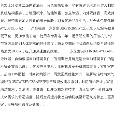
，再加上冷凝器二级内置油分，分离效果极高，能有效避免润滑油进入制
，机组结构紧凑，占地面积小。智能除霜，独立除湿，内外双静音，高效
式显示屏带来更加人性化的家居体验，彰显优雅品质生活，配合金色钢化
GW/QBFDBp-A2 产品描述：东芝空调KFR-26GW/QBFDBp-
行更平稳，更加节能省电，使用寿命高达15年，是普通空调的压缩机的3
调节室内温度到人体需求的舒适温度，随后空调运行状态自动切换至舒适
热最大1000W，提升加热速度及效果。 东芝空调KFR-26GW/UG-N3
脑控制器，自动根据当前环境条件，智能调控并确定适合当前环境条件的
式不等距贯流风设计，优质静音电机，压缩机及室外机减震装置，实现室内
电。超白ABS面板，时尚简约设计，写意图案优雅大方，清新纯洁时尚大气。
调KFR-35GW/EFVCS3APF变频三级能效明星系列，时尚简约设计，
代清洁技术，自清洗，更健康，DDF双核双控技术，真正实现“一分钟凉爽
到人体需求的舒适温度，随后空调运行状态自动切换至舒适制冷状态，更
00W，提升加热速度及效果。。