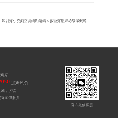
深圳海尔变频空调鐨勬湇鍔＄數璇潀涓婇棬缁翠慨璐圭敤|空调自动开机故障
线电话
(点击拨打)
县城，乡镇
就近师傅服务
官方微信客服