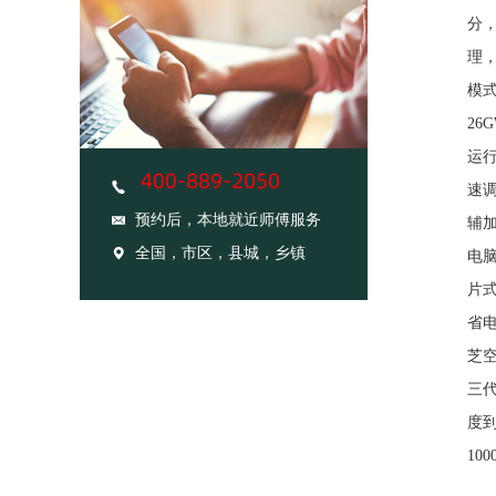
分
理
模
26
运
速
预约后，本地就近师傅服务
辅加
全国，市区，县城，乡镇
电
片
省
芝空
三
度
10