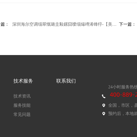
一篇：
深圳海尔空调缁翠慨璐圭敤鏍囧噯缁熶竴浠锋牸-【美的移动空调】美的移动空调怎么样
下一篇：
技术服务
联系我们
24小时服务热
技术资讯
服务技能
全国，市区，
预约后，本地
常见问题