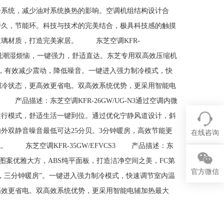
冷系统，减少油对系统换热的影响。空调机组结构设计合
持久，节能环。科技与技术的完美结合，极具科技感的触摸
玻璃材质，打造完美家居。 东芝空调KFR-
A2轻松摆脱潮湿烦恼，一键强力，舒适直达。东芝专用双高效压缩机
倍，有效减少震动，降低噪音。一键进入强力制冷模式，快
制冷状态，更高效更省电。双高效系统优势，更采用智能电
 产品描述：东芝空调KFR-26GW/UG-N3通过空调内微
运行模式，舒适生活一键到位。通过优化宁静风道设计，斜
外双静音噪音最低可达25分贝。3分钟暖房，高效节能更
在线咨询
 东芝空调KFR-35GW/EFVCS3 产品描述：东
写意图案优雅大方，ABS纯平面板，打造洁净空间之美，FC第
官方微信
，三分钟暖房”。一键进入强力制冷模式，快速调节室内温
高效更省电。双高效系统优势，更采用智能电辅加热最大