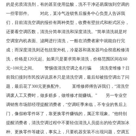
的是劣质清洗剂，有的甚至使用盐酸，洗不干净还易腐蚀到空调的
一些零部件。 对此，某冷气连锁售后服务中心负责人告诉我
们，目前清洗空调的报价有两种类型，收费有壁挂式和柜式区分，
还要看空调匹数，清洗分简单清洗和深度清洗。“简单清洗就是对
空调室内机表面、滤网进行清洗，一般在消费者家中就能自行完
成；而深度清洗则还包括室外机，冷凝器和蒸发器均会彻底检修清
洗，价格是120元起。如果只是要求简单清洗，价格范围区间在60
元~100元之间。 警惕借清洗空调之名行骗 清洗变维修？日
前我们接到市民投诉说原本只是清洗空调，最后却被指空调出了问
题，最后花了300元更换配件。 某维修师傅告诉我们，“清洗空
调废人工又费时，做多赔多，做维修才能赚钱。” 另一专业空
调销售市场部经理提醒消费者，“空调旺季来临，不专业的售后上
门，像假称零件坏了，靠更换零件赚钱的，属正常现象。”他特别
提醒消费者，清洗空调过程中不要轻信清洗人员提出的给空调加冰
种、更换零件等建议，事实上，只要机器安装不出现问题，空调五